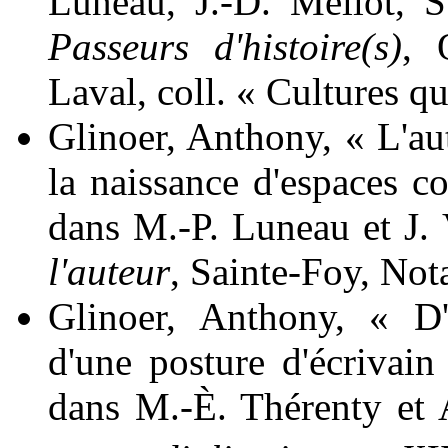
Luneau
, J.-D.
Mellot
, 
Passeurs d'histoire(s)
, 
Laval, coll. « Cultures q
Glinoer
, Anthony, « L'aut
la naissance d'espaces c
dans M.-P.
Luneau
et J.
l'auteur
, Sainte-Foy, Not
Glinoer
, Anthony, « D'
d'une posture d'écrivain
dans M.-È.
Thérenty
et 