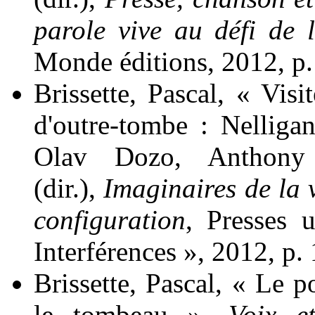
parole vive au défi de l
Monde éditions, 2012, p.
Brissette
, Pascal, « Visi
d'outre-tombe : Nelliga
Olav
Dozo
, Antho
(dir.),
Imaginaires de la vi
configuration
, Presses u
Interférences », 2012, p.
Brissette
, Pascal, « Le po
le tombeau »,
Voix e