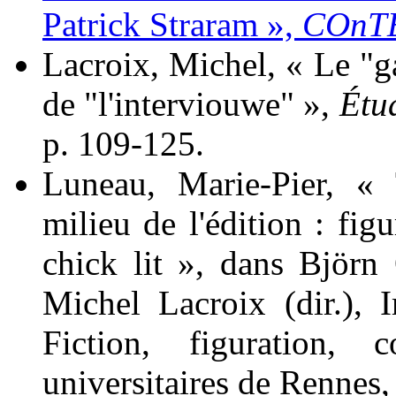
Patrick Straram »,
COnT
Lacroix
, Michel, « Le "ga
de "l'interviouwe" »,
Étud
p. 109-125.
Luneau
, Marie-Pier, « T
milieu de l'édition : fig
chick lit », dans Björ
Michel
Lacroix
(dir.), I
Fiction, figuration, c
universitaires de Rennes,