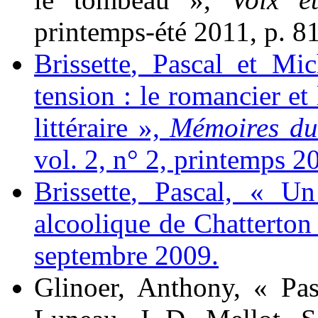
printemps-été 2011, p. 8
Brissette
, Pascal et Mi
tension : le romancier et
littéraire »,
Mémoires du 
vol. 2, n
°
2, printemps 2
Brissette
, Pascal, « Un
alcoolique de Chatterton
septembre 2009.
Glinoer
, Anthony, « Pa