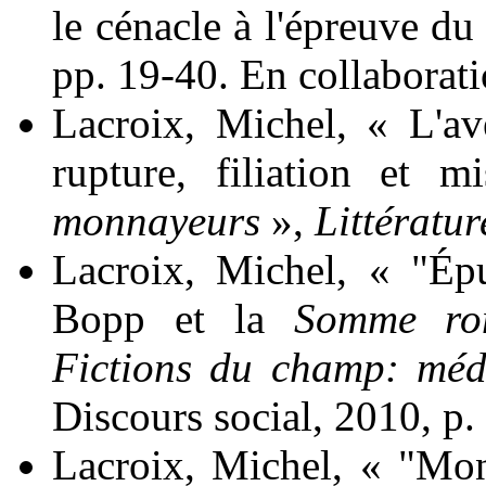
le cénacle à l'épreuve d
pp. 19-40. En collaborat
Lacroix
, Michel, « L'av
rupture, filiation et
monnayeurs
»,
Littératur
Lacroix
, Michel, « "Épu
Bopp et la
Somme ro
Fictions du champ: médi
Discours social, 2010, p.
Lacroix
, Michel, « "Mo