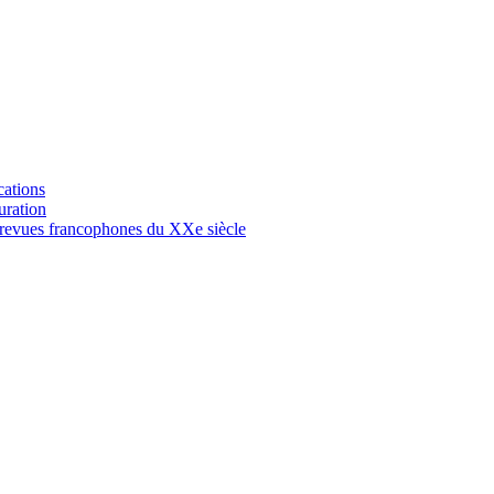
ications
guration
es revues francophones du XXe siècle