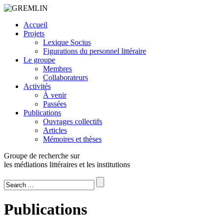
Accueil
Projets
Lexique Socius
Figurations du personnel littéraire
Le groupe
Membres
Collaborateurs
Activités
À venir
Passées
Publications
Ouvrages collectifs
Articles
Mémoires et thèses
Groupe de recherche sur
les médiations littéraires et les institutions
Publications