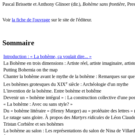
Pascal
Brissette
et Anthony
Glinoer
(dir.),
Bohème sans frontière
, Pre
Voir
la fiche de l'ouvrage
sur le site de l'éditeur.
Sommaire
Introduction : « La bohème, ça voulait dire... »
La Bohème en trois dimensions : Artiste réel, artiste imaginaire, artis
Putting Bohemia on the map
Chanter la bohème avant le mythe de la bohème : Remarques sur qu
e
Les bohèmes grotesques du XIX
siècle : Archéologie d'un mythe
L'invention de la bohème. Entre bohème et bohême
Devenir un « bohème intégral » : La construction collective d'une pos
« La bohème : Avec ou sans style? »
Du « bohème littéraire » (Henry Murger) au « prolétaire des lettres » 
Le ratage sans gloire. À propos des
Martyrs ridicules
de Léon Claude
Tristan Corbière et ses bohèmes
La bohème au salon : Les représentations du salon de Nina de Villard