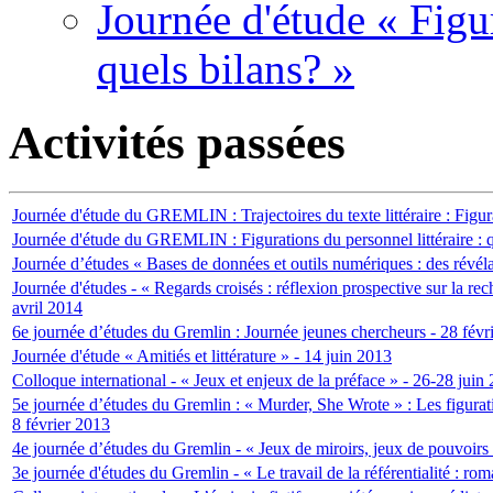
Journée d'étude « Figur
quels bilans? »
Activités passées
Journée d'étude du GREMLIN : Trajectoires du texte littéraire : Figur
Journée d'étude du GREMLIN : Figurations du personnel littéraire : q
Journée d’études « Bases de données et outils numériques : des révél
Journée d'études - « Regards croisés : réflexion prospective sur la reche
avril 2014
6e journée d’études du Gremlin : Journée jeunes chercheurs - 28 févr
Journée d'étude « Amitiés et littérature » - 14 juin 2013
Colloque international - « Jeux et enjeux de la préface » - 26-28 juin
5e journée d’études du Gremlin : « Murder, She Wrote » : Les figuration
8 février 2013
4e journée d’études du Gremlin - « Jeux de miroirs, jeux de pouvoirs :
3e journée d'études du Gremlin - « Le travail de la référentialité : rom