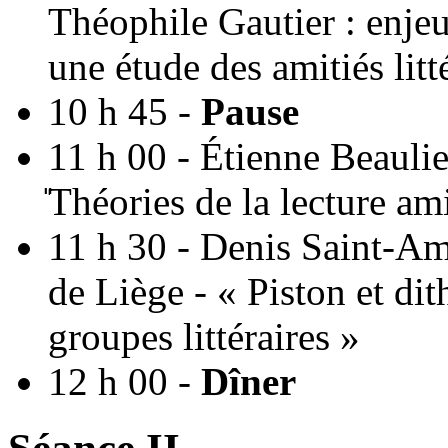
Théophile Gautier : enje
une étude des amitiés litté
10 h 45 -
Pause
11 h 00 - Étienne Beaul
̎Théories de la lecture am
11 h 30 - Denis Saint-A
de Liège - « Piston et di
groupes littéraires »
12 h 00 -
Dîner