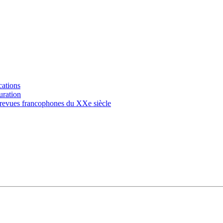
ications
guration
es revues francophones du XXe siècle