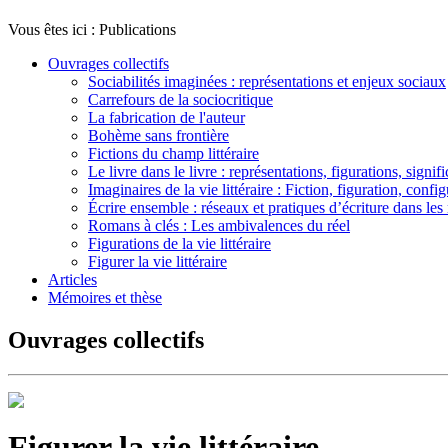
Vous êtes ici :
Publications
Ouvrages collectifs
Sociabilités imaginées : représentations et enjeux sociaux
Carrefours de la sociocritique
La fabrication de l'auteur
Bohème sans frontière
Fictions du champ littéraire
Le livre dans le livre : représentations, figurations, signif
Imaginaires de la vie littéraire : Fiction, figuration, confi
Écrire ensemble : réseaux et pratiques d’écriture dans l
Romans à clés : Les ambivalences du réel
Figurations de la vie littéraire
Figurer la vie littéraire
Articles
Mémoires et thèse
Ouvrages collectifs
Figurer la vie littéraire