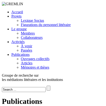
Accueil
Projets
Lexique Socius
Figurations du personnel littéraire
Le groupe
Membres
Collaborateurs
Activités
À venir
Passées
Publications
Ouvrages collectifs
Articles
Mémoires et thèses
Groupe de recherche sur
les médiations littéraires et les institutions
Publications