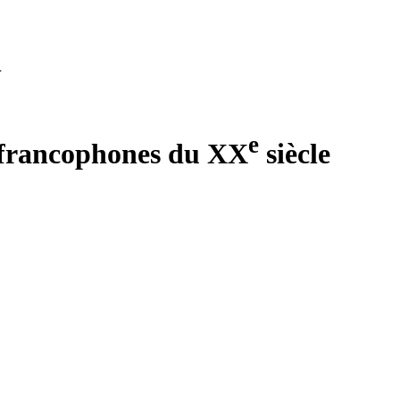
n
e
es francophones du XX
siècle